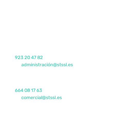
Contacta con nosotros
Administración
Telf:
923 20 47 82
E-mail:
administración@stssl.es
Comercial
Telf:
664 08 17 63
E-mail:
comercial@stssl.es